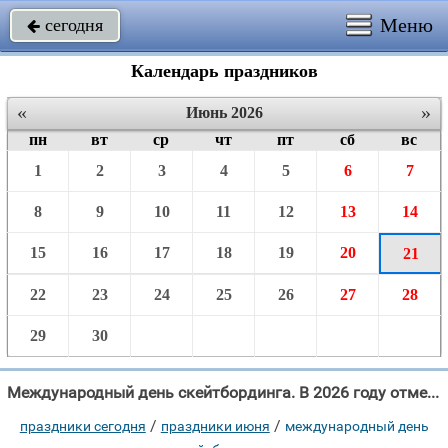
Меню
сегодня

Календарь праздников
«
»
Июнь 2026
пн
вт
ср
чт
пт
сб
вс
1
2
3
4
5
6
7
8
9
10
11
12
13
14
15
16
17
18
19
20
21
22
23
24
25
26
27
28
29
30
Международный день скейтбординга. В 2026 году отмечают 21 Июня.
/
/
праздники сегодня
праздники июня
международный день