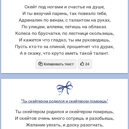
Скейт под ногами и счастье на душе,
И ты везучий парень, так повезло тебе,
Адреналин по венам, с талантом на руках,
По улицам, аллеям, летишь на облаках.
Колеса по брусчатке, по лестнице скользишь,
И кажется что гладко, ты им руководишь,
Пусть кто-то за спиной, прошепчет что дурак,
А я скажу, что круто иметь такой талант.


Копировать текст
24
"Ты скейтером родился и скейтером помрешь"
Ты скейтером родился и скейтером помрешь,
И скейтов очень много сотрешь и разобьешь,
Желание уехать, и доску разогнать,