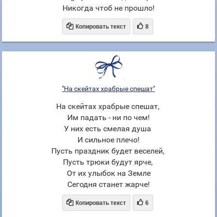
Никогда чтоб не прошло!


Копировать текст
8
"На скейтах храбрые спешат"
На скейтах храбрые спешат,
Им падать - ни по чем!
У них есть смелая душа
И сильное плечо!
Пусть праздник будет веселей,
Пусть трюки будут ярче,
От их улыбок на Земле
Сегодня станет жарче!


Копировать текст
6