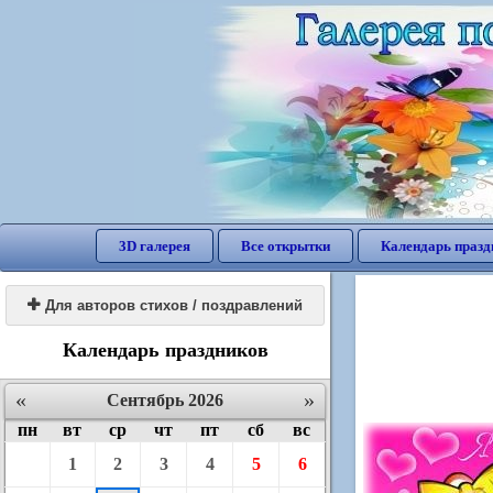
3D галерея
Все открытки
Календарь празд

Для авторов стихов / поздравлений
Календарь праздников
«
»
Сентябрь 2026
пн
вт
ср
чт
пт
сб
вс
1
2
3
4
5
6