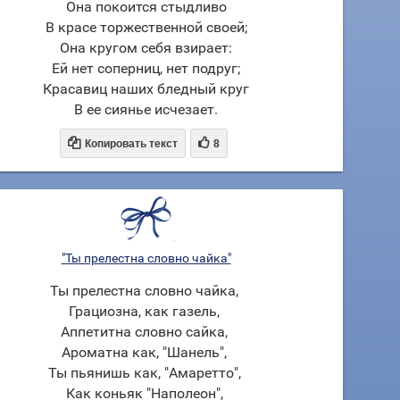
Она покоится стыдливо
В красе торжественной своей;
Она кругом себя взирает:
Ей нет соперниц, нет подруг;
Красавиц наших бледный круг
В ее сиянье исчезает.


Копировать текст
8
"Ты прелестна словно чайка"
Ты прелестна словно чайка,
Грациозна, как газель,
Аппетитна словно сайка,
Ароматна как, "Шанель",
Ты пьянишь как, "Амаретто",
Как коньяк "Наполеон",