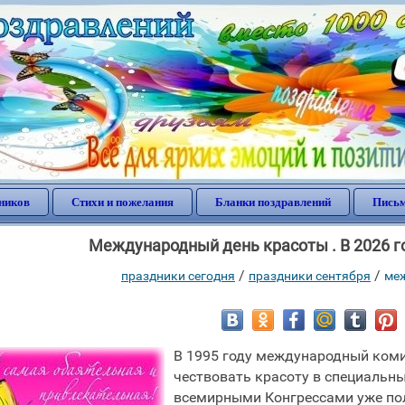
ников
Стихи и пожелания
Бланки поздравлений
Письм
Международный день красоты . В 2026 г
/
/
праздники сегодня
праздники сентября
ме
В 1995 году международный коми
чествовать красоту в специальн
всемирными Конгрессами уже пол