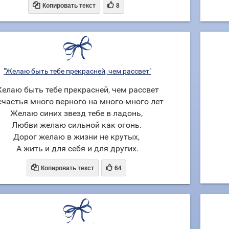


Копировать текст
8
"Желаю быть тебе прекрасней, чем рассвет"
елаю быть тебе прекрасней, чем рассвет
счаcтья много верного на много-много лет
Желаю синих звезд тебе в ладонь,
Любви желаю сильной как огонь.
Дорог желаю в жизни не крутых,
А жить и для себя и для других.


Копировать текст
64