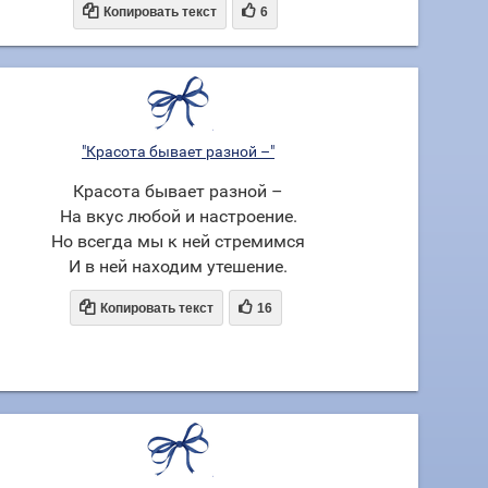


Копировать текст
6
"Красота бывает разной –"
Красота бывает разной –
На вкус любой и настроение.
Но всегда мы к ней стремимся
И в ней находим утешение.


Копировать текст
16