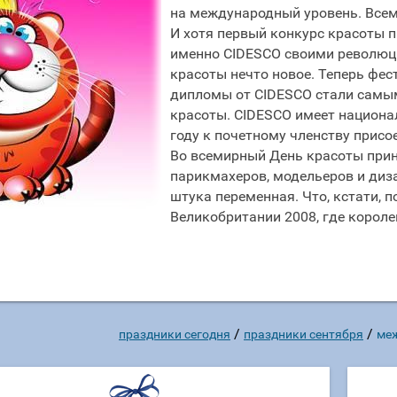
на международный уровень. Все
И хотя первый конкурс красоты п
именно CIDESCO своими революц
красоты нечто новое. Теперь фес
дипломы от CIDESCO стали самы
красоты. CIDESCO имеет национал
году к почетному членству присо
Во всемирный День красоты прин
парикмахеров, модельеров и диз
штука переменная. Что, кстати, 
Великобритании 2008, где короле
/
/
праздники сегодня
праздники сентября
ме