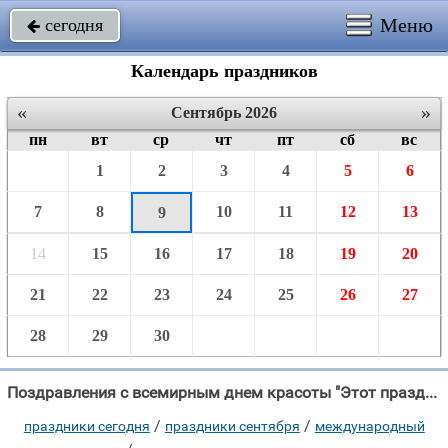
Меню
сегодня

Календарь праздников
«
»
Сентябрь 2026
пн
вт
ср
чт
пт
сб
вс
1
2
3
4
5
6
7
8
10
11
12
13
9
14
15
16
17
18
19
20
21
22
23
24
25
26
27
28
29
30
Поздравления с всемирным днем красоты "Этот праздник достоен подарков шикарных, изящных и элегантных, жестов красивых,"
/
/
праздники сегодня
праздники сентября
международный