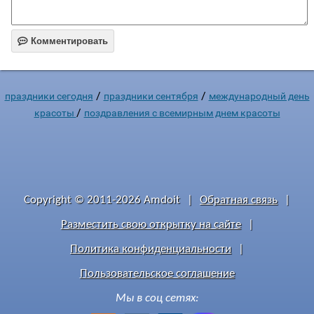

Комментировать
/
/
праздники сегодня
праздники сентября
международный день
/
красоты
поздравления с всемирным днем красоты
Copyright © 2011-2026 Amdoit
|
Обратная связь
|
Разместить свою открытку на сайте
|
Политика конфиденциальности
|
Пользовательское соглашение
Мы в соц сетях: