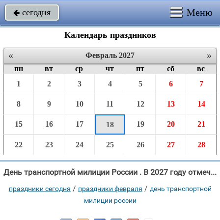
Меню
сегодня

Календарь праздников
«
»
Февраль 2027
пн
вт
ср
чт
пт
сб
вс
1
2
3
4
5
6
7
8
9
10
11
12
13
14
15
16
17
19
20
21
18
22
23
24
25
26
27
28
День транспортной милиции России . В 2027 году отмечают 18 Февраля.
/
/
праздники сегодня
праздники февраля
день транспортной
милиции россии