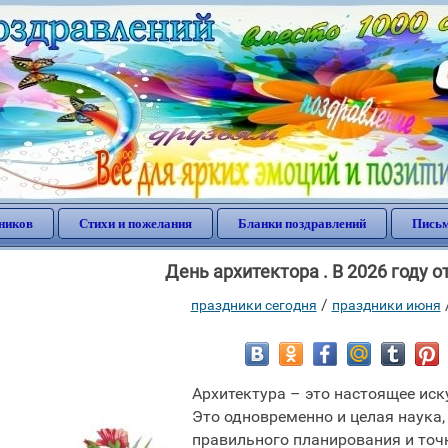
ников
Стихи и пожелания
Бланки поздравлений
Письм
День архитектора . В 2026 году 
/
праздники сегодня
праздники июня
Архитектура – это настоящее иск
Это одновременно и целая наука,
правильного планирования и точ