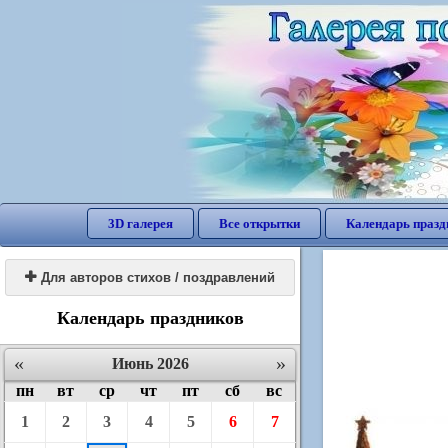
3D галерея
Все открытки
Календарь празд

Для авторов стихов / поздравлений
Календарь праздников
«
»
Июнь 2026
пн
вт
ср
чт
пт
сб
вс
1
2
3
4
5
6
7