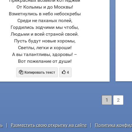
Прекрасных возвели коттеджей
От Колымы и до Москвы!
Взметнулись в небо небоскребы
Среди не паханых полей,
Гордились зодчими мы чтобы,
Людьми и всей страной своей.
Пусть будут новые хоромы,
Светлы, легки и хороши!
А вы талантливы, здоровы! –
Вот пожелание от души!


Копировать текст
4
1
2
зь
|
Разместить свою открытку на сайте
|
Политика конфи