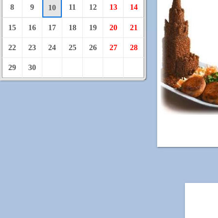
8
9
11
12
13
14
10
15
16
17
18
19
20
21
22
23
24
25
26
27
28
29
30