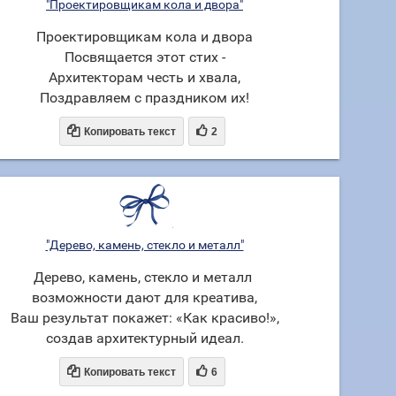
"Проектировщикам кола и двора"
Проектировщикам кола и двора
Посвящается этот стих -
Архитекторам честь и хвала,
Поздравляем с праздником их!


Копировать текст
2
"Дерево, камень, стекло и металл"
Дерево, камень, стекло и металл
возможности дают для креатива,
Ваш результат покажет: «Как красиво!»,
создав архитектурный идеал.


Копировать текст
6