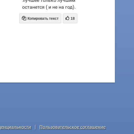
лучшее только лучшим
останется ( и не на год).


Копировать текст
18
денциальности
|
Пользовательское соглашение