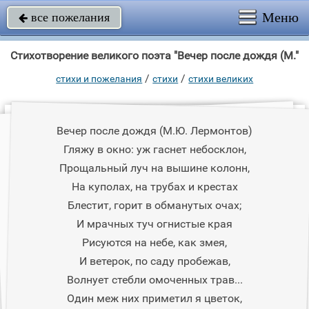
Меню
все пожелания

Стихотворение великого поэта "Вечер после дождя (М."
/
/
стихи и пожелания
стихи
стихи великих
Вечер после дождя (М.Ю. Лермонтов)
Гляжу в окно: уж гаснет небосклон,
Прощальный луч на вышине колонн,
На куполах, на трубах и крестах
Блестит, горит в обманутых очах;
И мрачных туч огнистые края
Рисуются на небе, как змея,
И ветерок, по саду пробежав,
Волнует стебли омоченных трав...
Один меж них приметил я цветок,