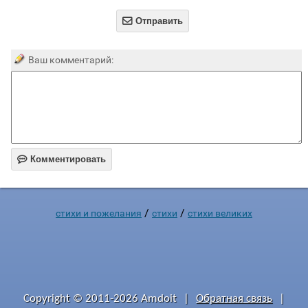

Отправить
Ваш комментарий:

Комментировать
/
/
стихи и пожелания
стихи
стихи великих
Copyright © 2011-2026 Amdoit
|
Обратная связь
|