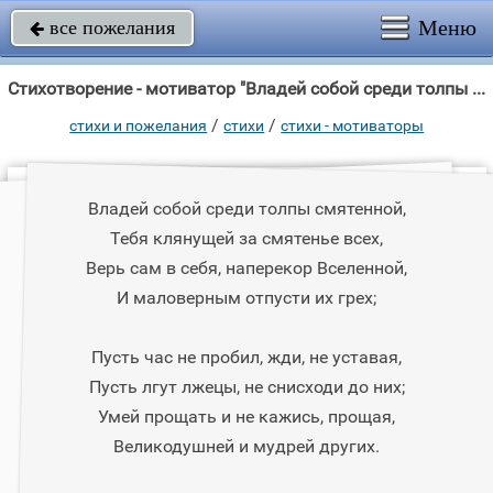
Меню
все пожелания

Стихотворение - мотиватор "Владей собой среди толпы смятенной, Тебя клянущей за смятенье всех, Верь сам в "
/
/
стихи и пожелания
стихи
стихи - мотиваторы
Владей собой среди толпы смятенной,
Тебя клянущей за смятенье всех,
Верь сам в себя, наперекор Вселенной,
И маловерным отпусти их грех;
Пусть час не пробил, жди, не уставая,
Пусть лгут лжецы, не снисходи до них;
Умей прощать и не кажись, прощая,
Великодушней и мудрей других.