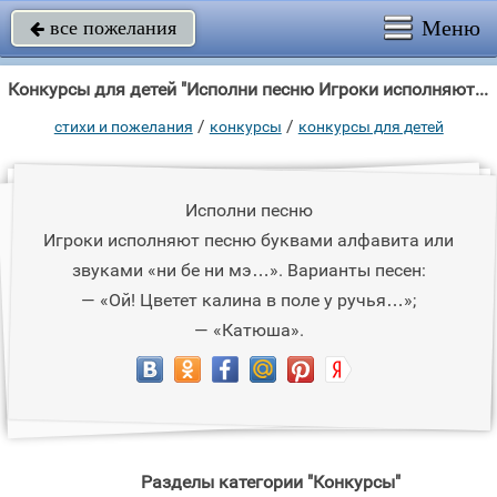
Меню
все пожелания

Конкурсы для детей "Исполни песню Игроки исполняют песню буквами алфавита или звуками «ни бе ни"
/
/
стихи и пожелания
конкурсы
конкурсы для детей
Исполни песню
Игроки исполняют песню буквами алфавита или
звуками «ни бе ни мэ…». Варианты песен:
— «Ой! Цветет калина в поле у ручья…»;
— «Катюша».
Разделы категории "Конкурсы"