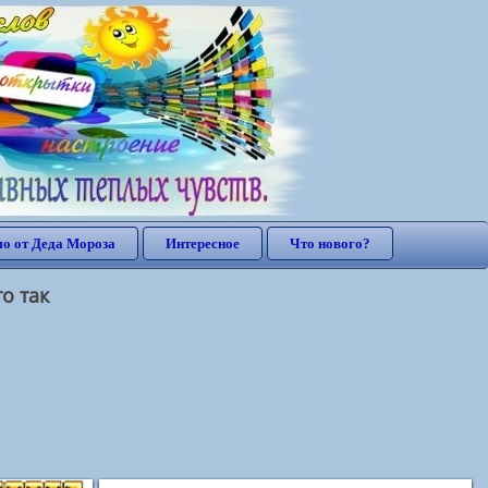
о от Деда Мороза
Интересное
Что нового?
о так