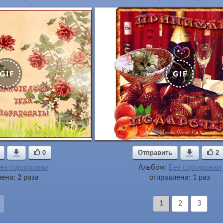

0
Отправить

2
ез сортировки
Альбом:
Без сортировки
ена: 2 раза
отправлена: 1 раз
1
2
3