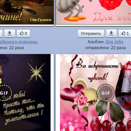

0
Отправить

1
любимого мужчины
Альбом:
Для тебя
ена: 22 раза
отправлена: 22 раза