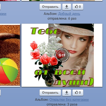
Отправить

0
ории
Альбом:
Добрый день
отправлена: 6 раз
Отправить

0
Альбом:
Открытки без категории
отправлена: 3 раза