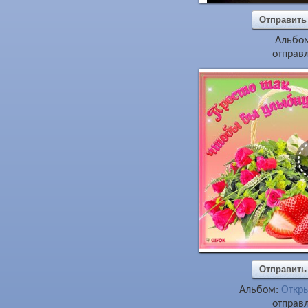
Отправить
Альбо
отправл
Отправить
Альбом:
Откры
отправл