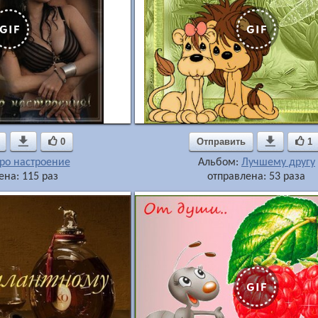

0
Отправить

1
ро настроение
Альбом:
Лучшему другу
ена: 115 раз
отправлена: 53 раза