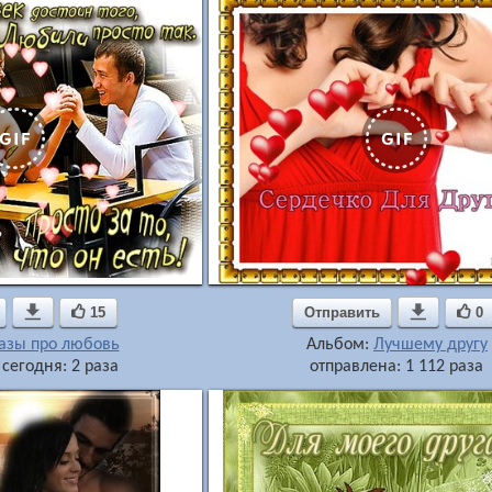

15
Отправить

0
азы про любовь
Альбом:
Лучшему другу
сегодня: 2 раза
отправлена: 1 112 раза