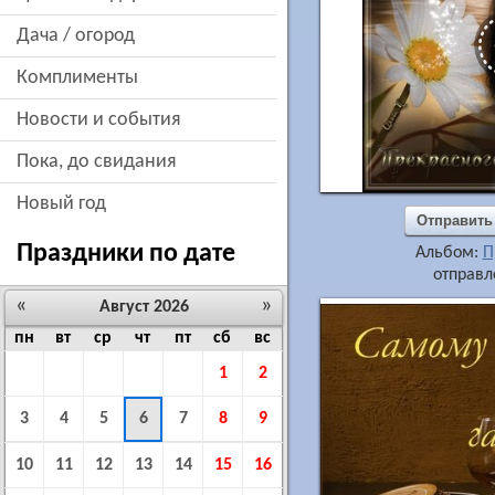
дача / огород
комплименты
новости и события
пока, до свидания
новый год
Отправить
Праздники по дате
Альбом:
П
отправл
«
»
Август 2026
пн
вт
ср
чт
пт
сб
вс
1
2
3
4
5
6
7
8
9
10
11
12
13
14
15
16