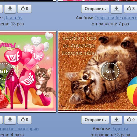

0
Отправить

3
м:
Для тебя
Альбом:
Открытки без катег
ена: 13 раз
отправлена: 7 раз

0
Отправить

0
тки без категории
Альбом:
Радости
ена: 4 раза
отправлена: 3 раза