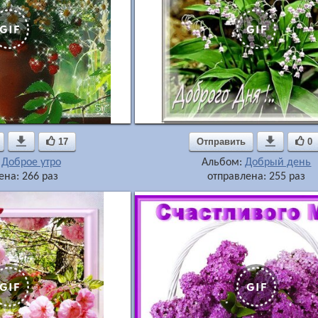

17
Отправить

0
:
Доброе утро
Альбом:
Добрый день
ена: 266 раз
отправлена: 255 раз