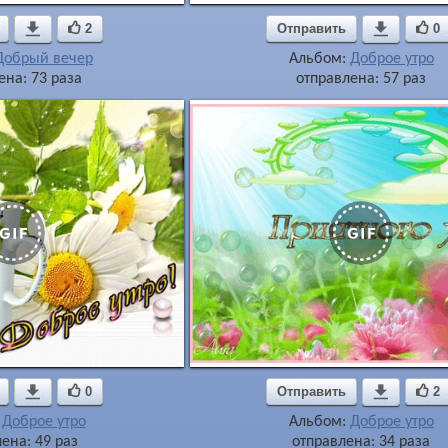

2
Отправить

0
Добрый вечер
Альбом:
Доброе утро
ена: 73 раза
отправлена: 57 раз

0
Отправить

2
:
Доброе утро
Альбом:
Доброе утро
ена: 49 раз
отправлена: 34 раза