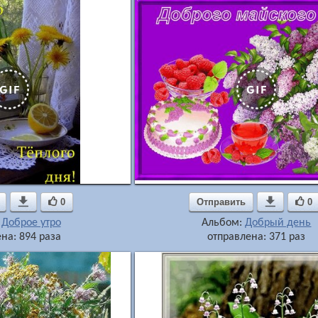

0
Отправить

0
:
Доброе утро
Альбом:
Добрый день
на: 894 раза
отправлена: 371 раз