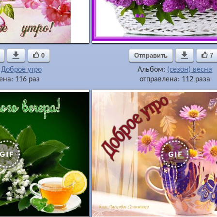

0
Отправить

7
:
Доброе утро
Альбом:
(сезон) весна
ена: 116 раз
отправлена: 112 раза