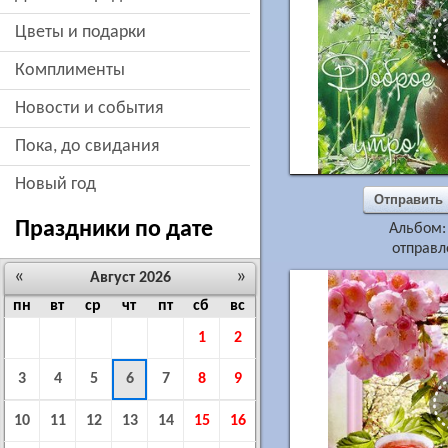
цветы и подарки
комплименты
новости и события
пока, до свидания
новый год
Отправить
Праздники по дате
Альбом
отправл
«
»
Август 2026
пн
вт
ср
чт
пт
сб
вс
1
2
3
4
5
6
7
8
9
10
11
12
13
14
15
16