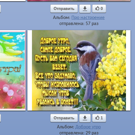
Отправить

0
Альбом:
Про настроение
отправлена: 57 раз
Отправить

1
Альбом:
Доброе утро
отправлена: 29 раз