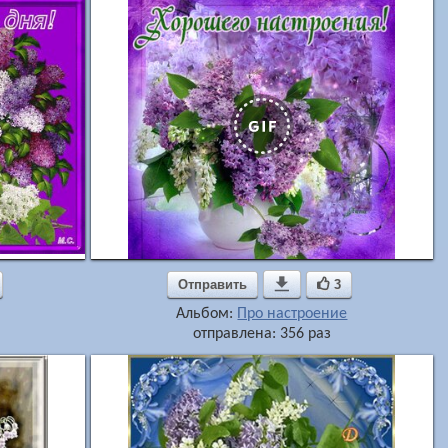
Отправить

3
Альбом:
Про настроение
отправлена: 356 раз