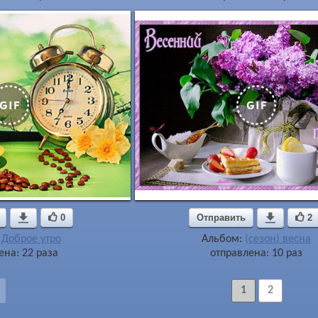

0
Отправить

2
:
Доброе утро
Альбом:
(сезон) весна
ена: 22 раза
отправлена: 10 раз
1
2