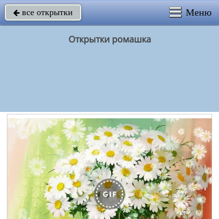
Меню
все открытки

Открытки ромашка