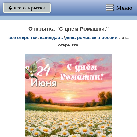
Меню
все открытки

Открытка "С днём Ромашки."
все открытки
/
календарь
/
день ромашек в россии.
/
эта
открытка