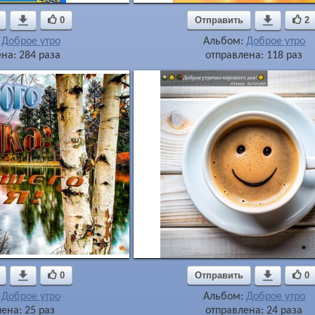

0
Отправить

2
:
Доброе утро
Альбом:
Доброе утро
на: 284 раза
отправлена: 118 раз

0
Отправить

0
:
Доброе утро
Альбом:
Доброе утро
ена: 25 раз
отправлена: 24 раза