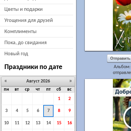
цветы и подарки
угощения для друзей
комплименты
пока, до свидания
новый год
Отправить
Праздники по дате
Альбом
отправле
«
»
Август 2026
пн
вт
ср
чт
пт
сб
вс
1
2
3
4
5
6
7
8
9
10
11
12
13
14
15
16