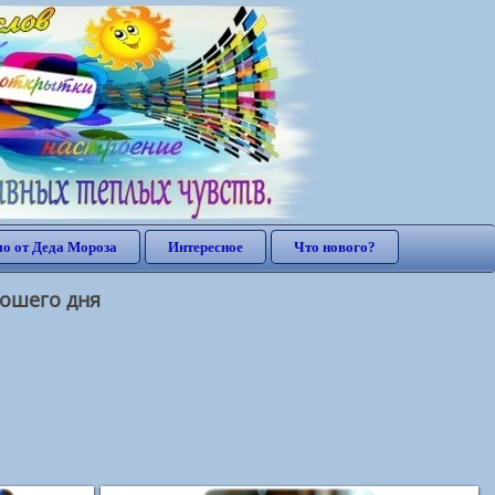
о от Деда Мороза
Интересное
Что нового?
рошего дня