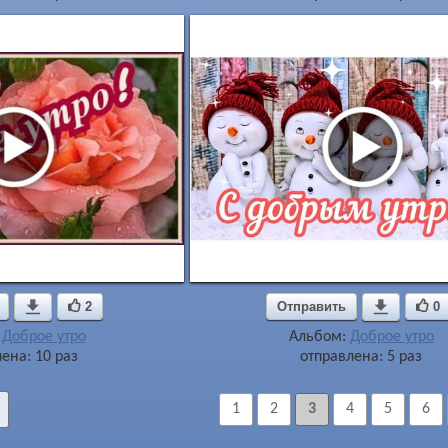

2
Отправить

0
:
Доброе утро
Альбом:
Доброе утро
ена: 10 раз
отправлена: 5 раз
1
2
3
4
5
6