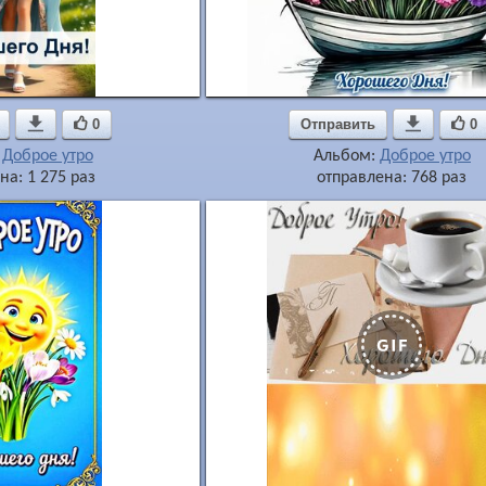

0
Отправить

0
:
Доброе утро
Альбом:
Доброе утро
на: 1 275 раз
отправлена: 768 раз