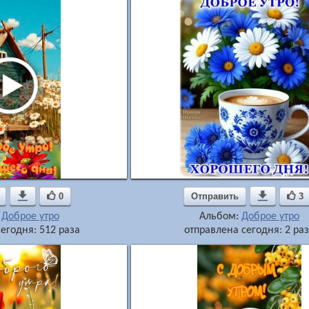

0
Отправить

3
:
Доброе утро
Альбом:
Доброе утро
егодня: 512 раза
отправлена сегодня: 2 ра