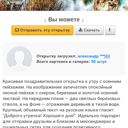
↓ Вы можете ↓
Отправить эту открытку
Скачать



Открытку загрузил:
александр ***))))
Всего картинок в галерее:
55 штук
Красивая поздравительная открытка к утру с осенним
пейзажем. На изображении запечатлен спокойный
лесной пейзаж с озером, березами и золотой осенней
листвой. На переднем плане — два светлых березовых
ствола, а на фоне — отражение деревьев в тихой воде.
Крупный, объемный текст на русском языке гласит:
"Доброго утречка! Хорошего дня!". Идеально подходит
для отправки друзьям и близким в мессенджерах и
социальных сетях для создания позитивного