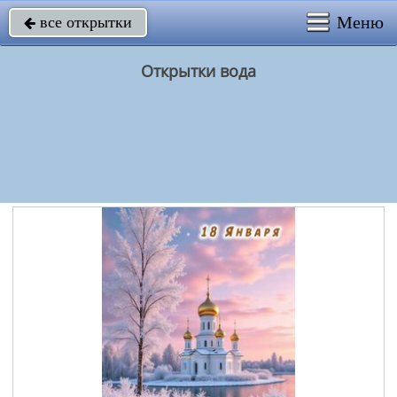
Меню
все открытки

Открытки вода