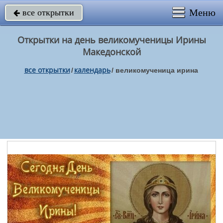
Меню
все открытки

Открытки на день великомученицы Ирины
Македонской
все открытки
календарь
/
/
великомученица ирина