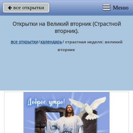
Меню
все открытки

Открытки на Великий вторник (Страстной
вторник).
все открытки
календарь
/
/
страстная неделя: великий
вторник