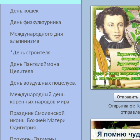
День кошек
День физкультурника
Международного дня
альпинизма
*День строителя
день Пантелеймона
Целителя
День воздушных поцелуев.
Международный день
Отправить
коренных народов мира
Открытка от:
Г
отправле
Праздник Смоленской
иконы Божией Матери
Одигитрия.
Прохоры-Пармены