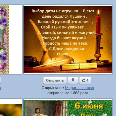
Отправить

4
о
Открытка от:
Марина светлая
отправлена: 1 683 раза