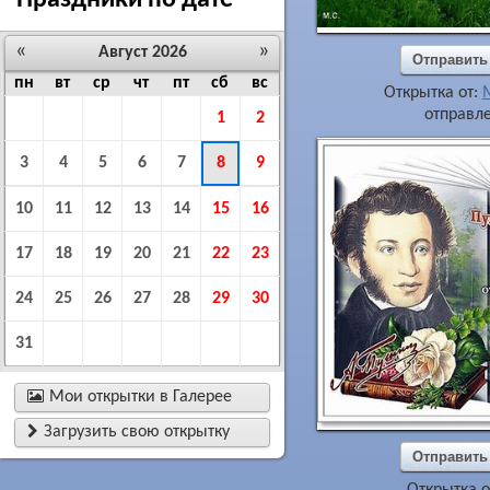
Праздники по дате
«
»
Август 2026
Отправить
пн
вт
ср
чт
пт
сб
вс
Открытка от:
отправле
1
2
3
4
5
6
7
8
9
10
11
12
13
14
15
16
17
18
19
20
21
22
23
24
25
26
27
28
29
30
31

Мои открытки в Галерее

Загрузить свою открытку
Отправить
Открытка о