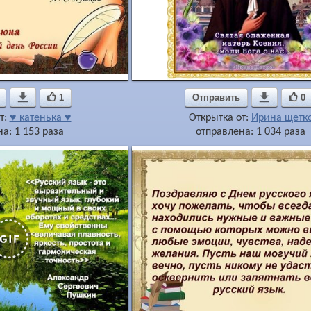

1
Отправить

0
т:
♥ катенька ♥
Открытка от:
Ирина щетк
а: 1 153 раза
отправлена: 1 034 раза