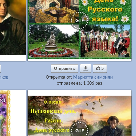
Отправить

5
иков
Открытка от:
Мариэтта симонян
отправлена: 1 306 раз