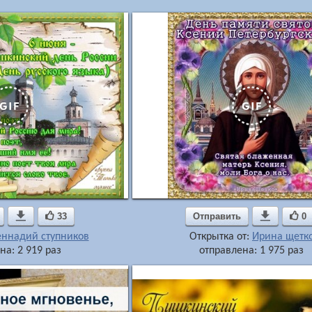

33
Отправить

0
еннадий ступников
Открытка от:
Ирина щетк
на: 2 919 раз
отправлена: 1 975 раз