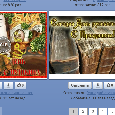
ена: 820 раз
отправлена: 819 раз

0
Отправить

0
атьяна виникайнен
Открытка от:
Геннадий ступн
: 13 лет назад
Добавлена: 11 лет назад
1
2
3
4
5