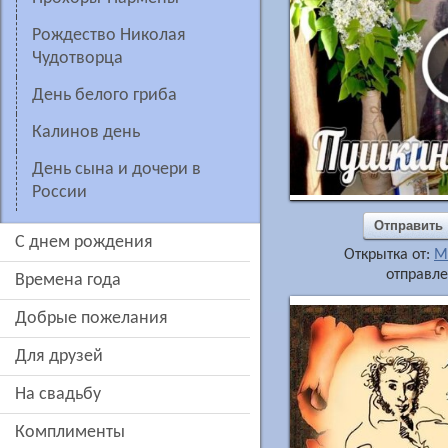
рождество Николая
Чудотворца
День белого гриба
Калинов день
День сына и дочери в
России
Отправить
c днем рождения
Открытка от:
М
отправле
времена года
добрые пожелания
для друзей
на свадьбу
комплименты