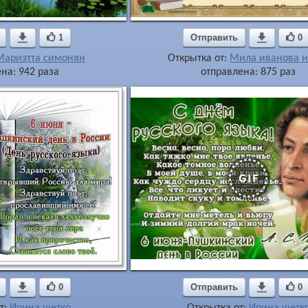

1
Отправить

0
Мариэтта симонян
Открытка от:
Мила иванова н
на: 942 раза
отправлена: 875 раз

0
Отправить

0
т:
Ирина щетко
Открытка от:
Ирина щетк