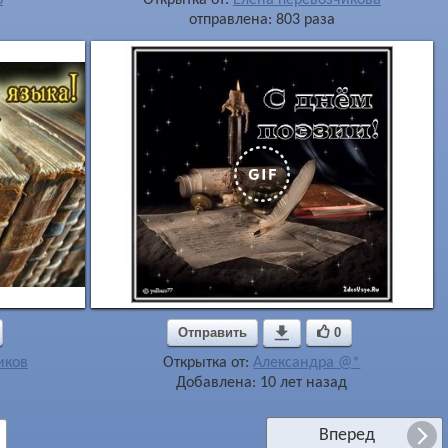
отправлена: 803 раза
Отправить

0
иков
Открытка от:
Александра @*
Добавлена: 10 лет назад
Вперед