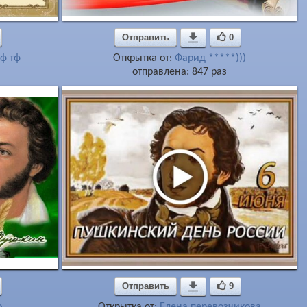
Отправить

0
ф тф
Открытка от:
Фарид *****)))
отправлена: 847 раз
Отправить

9
о
Открытка от:
Елена перевозчикова