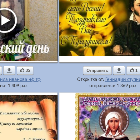

35
Отправить

1
ила иванова нф тф
Открытка от:
Геннадий ступн
на: 1 409 раз
отправлена: 1 369 раз