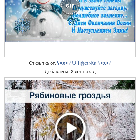
ʕ•ᴥ•ʔ ᙀᗰტċዙ₭á ʕ•ᴥ•ʔ
Открытка от:
Добавлена: 8 лет назад