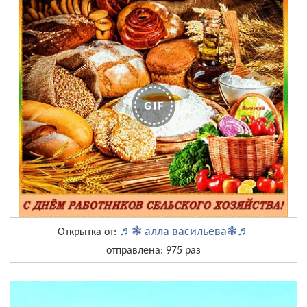
♬❃ алла васильева❃♬
Открытка от:
отправлена: 975 раз