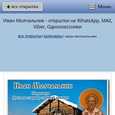
Меню
все открытки

Иван Молчальник - открытки на WhatsApp, MAX,
Viber, Одноклассники
все открытки
календарь
/
/
иван молчальник