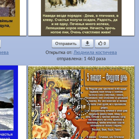
Отправить

0
чева
Открытка от:
Людмила костичева
отправлена: 1 463 раза