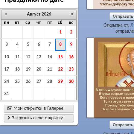
Праздники по дате
«
»
Август 2026
Отправить
пн
вт
ср
чт
пт
сб
вс
Открытка от:
Л
отправле
1
2
3
4
5
6
7
8
9
10
11
12
13
14
15
16
17
18
19
20
21
22
23
24
25
26
27
28
29
30
31

Мои открытки в Галерее

Загрузить свою открытку
Отправить
Открытка от:
Л