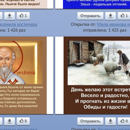

1
Отправить

1
юдмила костичева
Открытка от:
Мила иванова н
на: 1 426 раз
отправлена: 1 425 раз

0
Отправить

0
юдмила костичева
Открытка от:
Людмила кости