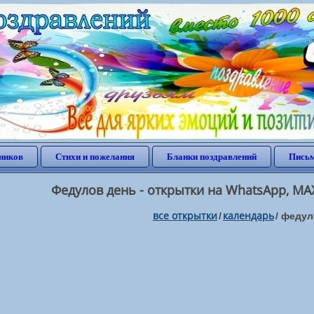
ников
Стихи и пожелания
Бланки поздравлений
Письм
Федулов день - открытки на WhatsApp, MAX
все открытки
календарь
/
/
федул