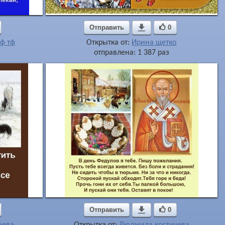
Отправить

0
ф тф
Открытка от:
Ирина щетко
отправлена: 1 387 раз
Отправить

0
чева
Открытка от:
Людмила костичева