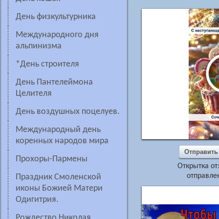
День физкультурника
Международного дня
альпинизма
*День строителя
день Пантелеймона
Целителя
День воздушных поцелуев.
Международный день
коренных народов мира
Отправить
Прохоры-Пармены
Открытка от
отправлен
Праздник Смоленской
иконы Божией Матери
Одигитрия.
рождество Николая