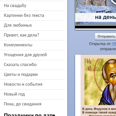
на свадьбу
картинки без текста
для любимых
привет, как дела?
Отправить
Открытка от:
М
комплименты
отправле
угощения для друзей
сказать спасибо
цветы и подарки
новости и события
новый год
пока, до свидания