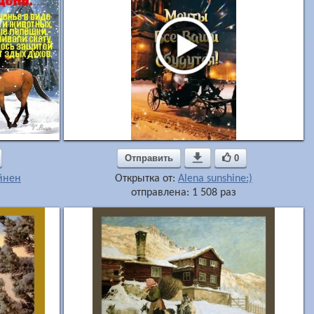
Отправить

0
йнен
Открытка от:
Alena sunshine:)
отправлена: 1 508 раз