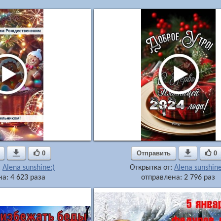

0
Отправить

0
:
Alena sunshine:)
Открытка от:
Alena sunshine
а: 4 623 раза
отправлена: 2 796 раз