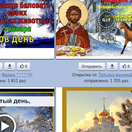

0
Отправить

0
:
Фарид *****)))
Открытка от:
Татьяна виника
на: 1 851 раз
отправлена: 1 705 раз