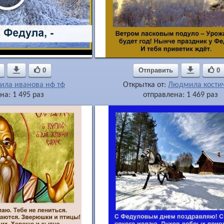

0
Отправить

0
ила иванова нф тф
Открытка от:
Людмила кости
на: 1 495 раз
отправлена: 1 469 раз