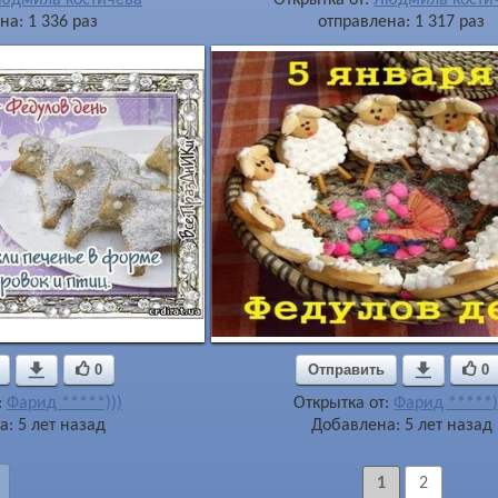
на: 1 336 раз
отправлена: 1 317 раз

0
Отправить

0
:
Фарид *****)))
Открытка от:
Фарид *****)
: 5 лет назад
Добавлена: 5 лет назад
1
2