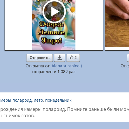
Отправить

2
Открытка от:
Alena sunshine:)
Отк
отправлена: 1 089 раз
,
,
амеры полароид
лето
понедельник
 рождения камеры полароид. Помните раньше были момен
ы снимок готов.