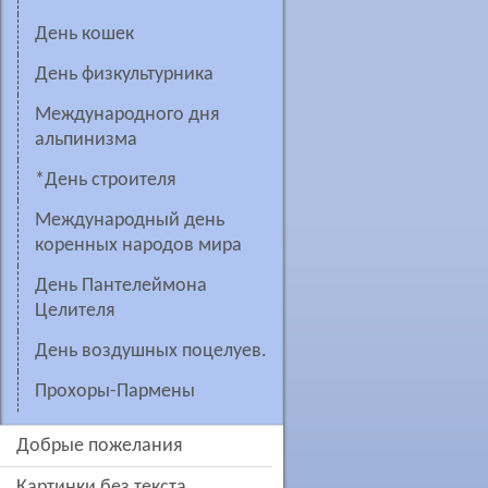
День кошек
День физкультурника
Международного дня
альпинизма
*День строителя
Международный день
коренных народов мира
день Пантелеймона
Целителя
День воздушных поцелуев.
Прохоры-Пармены
добрые пожелания
картинки без текста