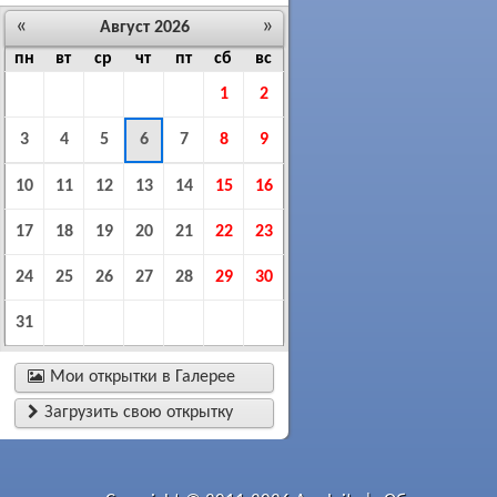
«
»
Август 2026
пн
вт
ср
чт
пт
сб
вс
1
2
3
4
5
6
7
8
9
10
11
12
13
14
15
16
17
18
19
20
21
22
23
24
25
26
27
28
29
30
31

Мои открытки в Галерее

Загрузить свою открытку