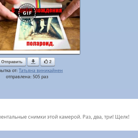
Отправить

2
рытка от:
Татьяна виникайнен
отправлена: 505 раз
тальные снимки этой камерой. Раз, два, три! Щелк!