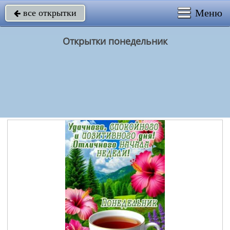
Меню
все открытки

Открытки понедельник