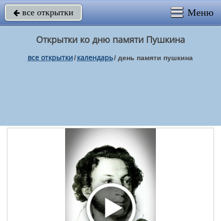
Меню
все открытки

Открытки ко дню памяти Пушкина
все открытки
календарь
/
/
день памяти пушкина