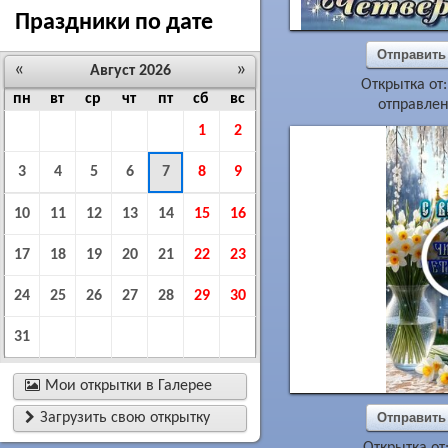
Праздники по дате
Отправить
«
»
Август 2026
Открытка от
пн
вт
ср
чт
пт
сб
вс
отправлен
1
2
3
4
5
6
7
8
9
10
11
12
13
14
15
16
17
18
19
20
21
22
23
24
25
26
27
28
29
30
31

Мои открытки в Галерее

Загрузить свою открытку
Отправить
Открытка от