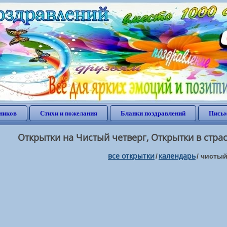
ников
Стихи и пожелания
Бланки поздравлений
Письм
Открытки на Чистый четверг, Открытки в стра
все открытки
календарь
/
/
чистый