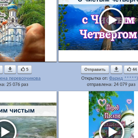

5
Отправить

44
ена перевозчикова
Открытка от:
Фарид *****)
а: 25 076 раз
отправлена: 24 079 раз