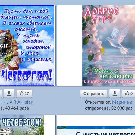

17
Отправить

0
т:
~ L A R A ~ star
Открытка от:
Марина а
а: 43 464 раза
отправлена: 32 008 раз