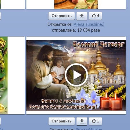
Отправить

4
Открытка от:
Alena sunshine:)
отправлена: 19 034 раза
Отправить

1
))
Открытка от:
Зия гейбатов