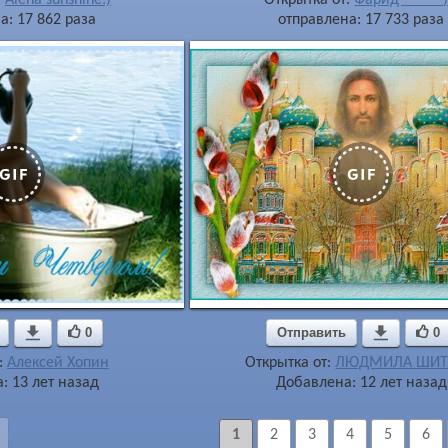
а: 17 862 раза
отправлена: 17 733 раза

0
Отправить

0
:
Алексей Хопин
Открытка от:
ЛЮДМИЛА ШИТ
: 13 лет назад
Добавлена: 12 лет назад
1
2
3
4
5
6