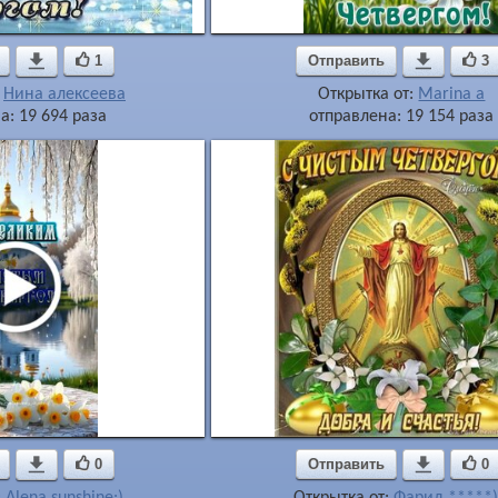

1
Отправить

3
:
Нина алексеева
Открытка от:
Marina a
а: 19 694 раза
отправлена: 19 154 раза

0
Отправить

0
:
Alena sunshine:)
Открытка от:
Фарид *****)