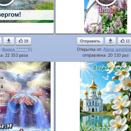

19
Отправить

11
:
Фарид *****)))
Открытка от:
Alena sunshine
а: 22 353 раза
отправлена: 20 110 раз