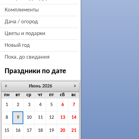
комплименты
дача / огород
цветы и подарки
новый год
пока, до свидания
Праздники по дате
«
»
Июнь 2026
пн
вт
ср
чт
пт
сб
вс
1
2
3
4
5
6
7
8
9
10
11
12
13
14
15
16
17
18
19
20
21