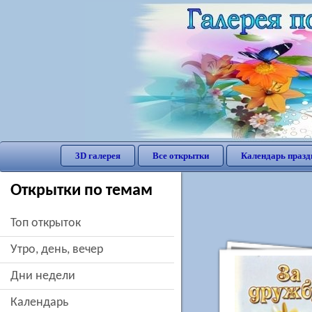
3D галерея
Все открытки
Календарь празд
Открытки по темам
Топ открыток
утро, день, вечер
дни недели
Календарь