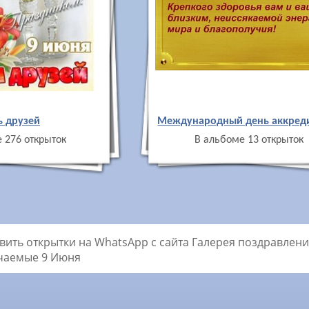
ь друзей
Международный день аккред
 276 открыток
В альбоме 13 открыток
вить открытки на WhatsApp с сайта Галерея поздравлений
чаемые 9 Июня