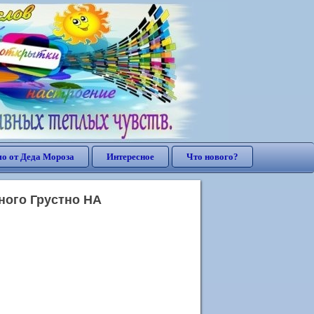
о от Деда Мороза
Интересное
Что нового?
ного Грустно НА