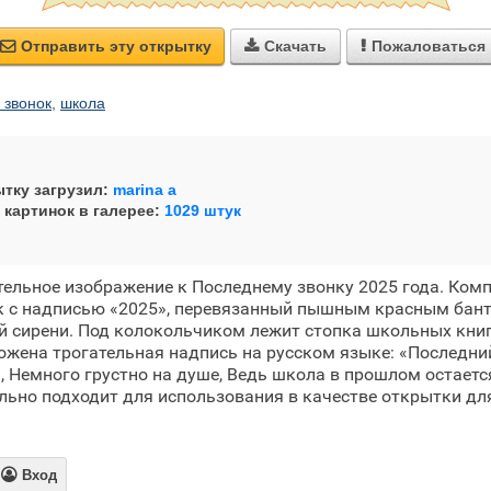
Отправить эту открытку
Скачать
Пожаловаться



 звонок
,
школа
тку загрузил:
marina a
 картинок в галерее:
1029 штук
ельное изображение к Последнему звонку 2025 года. Ком
к с надписью «2025», перевязанный пышным красным бант
 сирени. Под колокольчиком лежит стопка школьных книг
жена трогательная надпись на русском языке: «Последни
, Немного грустно на душе, Ведь школа в прошлом остаетс
льно подходит для использования в качестве открытки д

Вход