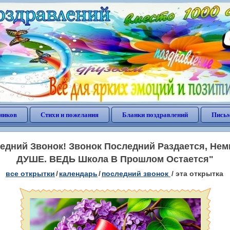
ников
Стихи и пожелания
Бланки поздравлений
Письм
едний Звонок! Звонок Последний Раздается, Нем
ДУШЕ. ВЕДЬ Школа В Прошлом Остается"
все открытки
/
календарь
/
последний звонок
/
эта открытка