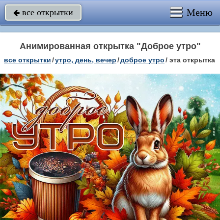
Меню
все открытки

Анимированная открытка "Доброе утро"
все открытки
/
утро, день, вечер
/
доброе утро
/
эта открытка