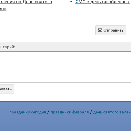
СМС в день влюбленных
ина

Отправить
нтарий:
ровать
/
/
праздники сегодня
праздники февраля
день святого вале