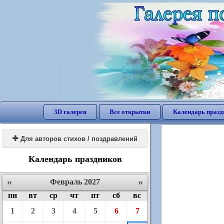
3D галерея
Все открытки
Календарь празд

Для авторов стихов / поздравлений
Календарь праздников
«
»
Февраль 2027
пн
вт
ср
чт
пт
сб
вс
1
2
3
4
5
6
7