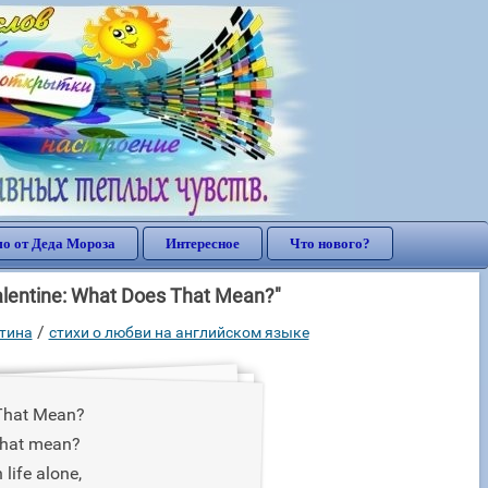
о от Деда Мороза
Интересное
Что нового?
lentine: What Does That Mean?"
/
нтина
стихи о любви на английском языке
That Mean?
that mean?
life alone,