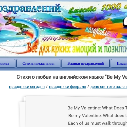
ников
Стихи и пожелания
Бланки поздравлений
Письм
Стихи о любви на английском языке "Be My Va
/
/
праздники сегодня
праздники февраля
день святого вале
Be My Valentine: What Does 
Be my Valentine: What does 
Each of us must walk through 