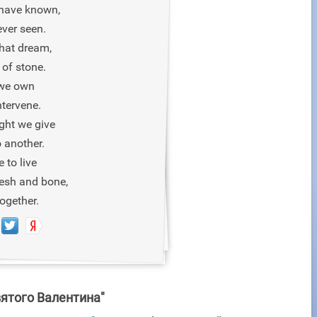
 have known,
ever seen.
hat dream,
 of stone.
 we own
ntervene.
ght we give
 another.
 to live
esh and bone,
ogether.
ятого Валентина"