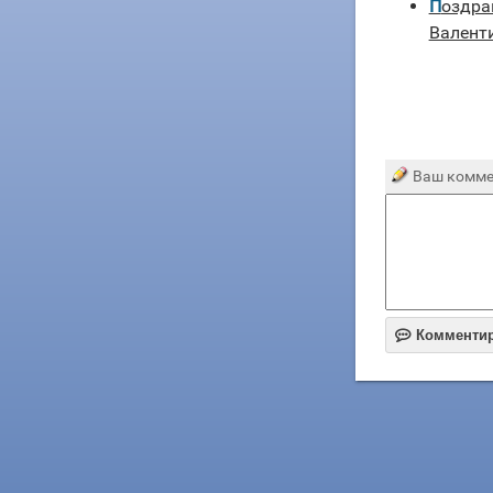
Поздравления на День святого
Валент
Ваш комме

Комменти