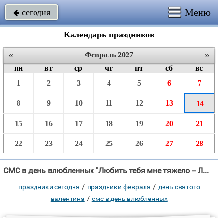
Меню
сегодня

Календарь праздников
«
»
Февраль 2027
пн
вт
ср
чт
пт
сб
вс
1
2
3
4
5
6
7
8
9
10
11
12
13
14
15
16
17
18
19
20
21
22
23
24
25
26
27
28
СМС в день влюбленных "Любить тебя мне тяжело -- Любви ответной нет."
/
/
праздники сегодня
праздники февраля
день святого
/
валентина
смс в день влюбленных