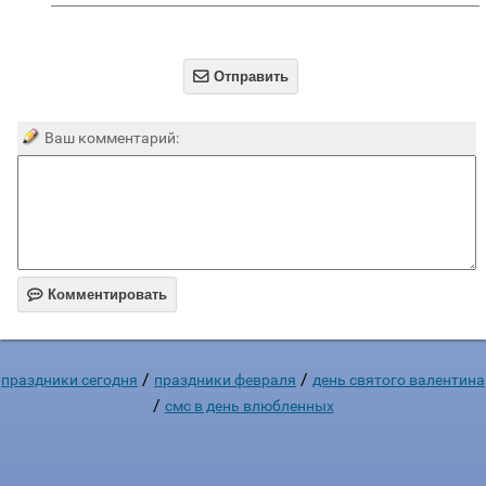

Отправить
Ваш комментарий:

Комментировать
/
/
праздники сегодня
праздники февраля
день святого валентина
/
смс в день влюбленных