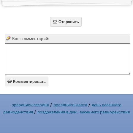

Отправить
Ваш комментарий:

Комментировать
/
/
праздники сегодня
праздники марта
день весеннего
/
равноденствия
поздравления в день весеннего равноденствия