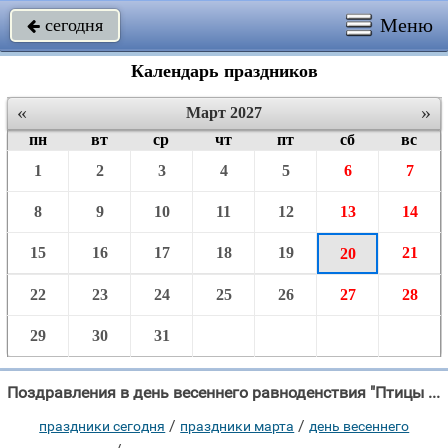
Меню
сегодня

Календарь праздников
«
»
Март 2027
пн
вт
ср
чт
пт
сб
вс
1
2
3
4
5
6
7
8
9
10
11
12
13
14
15
16
17
18
19
21
20
22
23
24
25
26
27
28
29
30
31
Поздравления в день весеннего равноденствия "Птицы с юга прилетают, Нас с тобой оповещают, Что весна в окно стучит, День и"
/
/
праздники сегодня
праздники марта
день весеннего