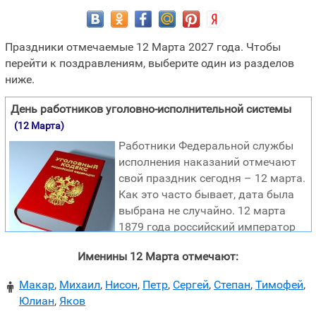
Праздники отмечаемые 12 Марта 2027 года. Чтобы
перейти к поздравлениям, выберите один из разделов
ниже.
День работников уголовно-исполнительной системы
(12 Марта)
Работники Федеральной службы
исполнения наказаний отмечают
свой праздник сегодня – 12 марта.
Как это часто бывает, дата была
выбрана не случайно. 12 марта
1879 года российский император
Александр второй издал указ о
Именины 12 Марта отмечают:
создании тюремного департамента. А для чего нужна
служба ФСИН? Ну конечно же именно эти люди
Макар
,
Михаил
,
Нисон
,
Петр
,
Сергей
,
Степан
,
Тимофей
,

выполняют работу связанную с судебным решение.
Юлиан
,
Яков
Доставляют подозреваемых, обвиняемых и осужденных