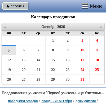
Меню
сегодня

Календарь праздников
«
»
Октябрь 2026
пн
вт
ср
чт
пт
сб
вс
1
2
3
4
6
7
8
9
10
11
5
12
13
14
15
16
17
18
19
20
21
22
23
24
25
26
27
28
29
30
31
Поздравления учителям "Первой учительнице Учительницей первой навсегда Останетесь."
/
/
/
праздники сегодня
праздники октября
день учителя