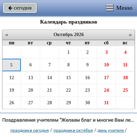
Меню
сегодня

Календарь праздников
«
»
Октябрь 2026
пн
вт
ср
чт
пт
сб
вс
1
2
3
4
6
7
8
9
10
11
5
12
13
14
15
16
17
18
19
20
21
22
23
24
25
26
27
28
29
30
31
Поздравления учителям "Желаем благ и многие Вам лета, Чтоб становясь светлей, мудрей, добрей, Вам много "
/
/
/
праздники сегодня
праздники октября
день учителя