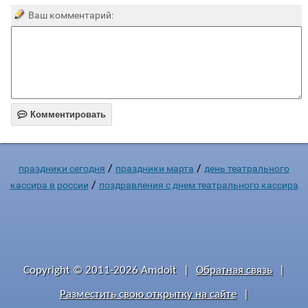
Ваш комментарий:

Комментировать
/
/
праздники сегодня
праздники марта
день театрального
/
кассира в россии
поздравления с днем театрального кассира
Copyright © 2011-2026 Amdoit
|
Обратная связь
|
Разместить свою открытку на сайте
|