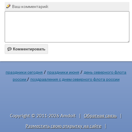
Ваш комментарий:

Комментировать
/
/
праздники сегодня
праздники июня
день северного флота
/
россии
поздравления с днем северного флота россии
Copyright © 2011-2026 Amdoit
|
Обратная связь
|
Разместить свою открытку на сайте
|