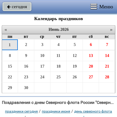
Меню
сегодня

Календарь праздников
«
»
Июнь 2026
пн
вт
ср
чт
пт
сб
вс
2
3
4
5
6
7
1
8
9
10
11
12
13
14
15
16
17
18
19
20
21
22
23
24
25
26
27
28
29
30
Поздравления с днем Северного флота России "Северный флот над Россией плывет, И бороздит вновь морские просторы, Что же в"
/
/
праздники сегодня
праздники июня
день северного флота