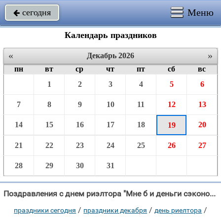
Меню
сегодня

Календарь праздников
«
»
Декабрь 2026
пн
вт
ср
чт
пт
сб
вс
1
2
3
4
5
6
7
8
9
10
11
12
13
14
15
16
17
18
20
19
21
22
23
24
25
26
27
28
29
30
31
Поздравления с днем риэлтора "Мне б и деньги сэкономить, И квартирку прикупить."
/
/
/
праздники сегодня
праздники декабря
день риелтора