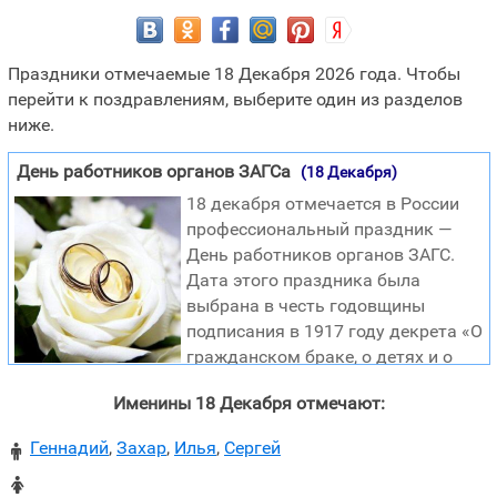
Праздники отмечаемые 18 Декабря 2026 года. Чтобы
перейти к поздравлениям, выберите один из разделов
ниже.
День работников органов ЗАГСа
(18 Декабря)
18 декабря отмечается в России
профессиональный праздник —
День работников органов ЗАГС.
Дата этого праздника была
выбрана в честь годовщины
подписания в 1917 году декрета «О
гражданском браке, о детях и о
ведении книг актов состояния», в соответствии с
Именины 18 Декабря отмечают:
которым для признания юридических последствий за
актами гражданского состояния требовалась
Геннадий
,
Захар
,
Илья
,
Сергей

регистрация таких актов в государственных органах.
Ныне себе и представить сложно, как можно обходиться
