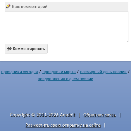
Ваш комментарий:

Комментировать
/
/
/
праздники сегодня
праздники марта
всемирный день поэзии
поздравления с днем поэзии
Copyright © 2011-2026 Amdoit
|
Обратная связь
|
Разместить свою открытку на сайте
|