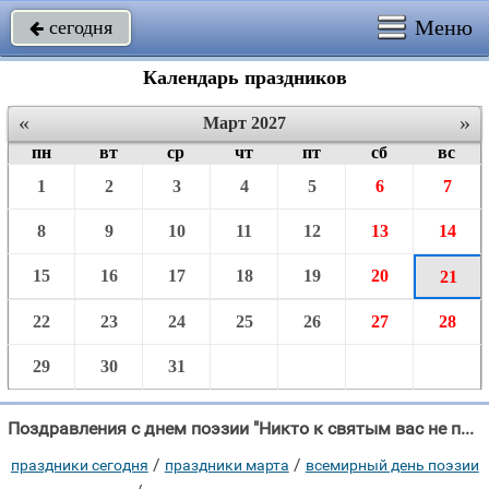
Меню
сегодня

Календарь праздников
«
»
Март 2027
пн
вт
ср
чт
пт
сб
вс
1
2
3
4
5
6
7
8
9
10
11
12
13
14
15
16
17
18
19
20
21
22
23
24
25
26
27
28
29
30
31
Поздравления с днем поэзии "Никто к святым вас не причислит, При жизни лаврами вовек не увенчат!"
/
/
праздники сегодня
праздники марта
всемирный день поэзии