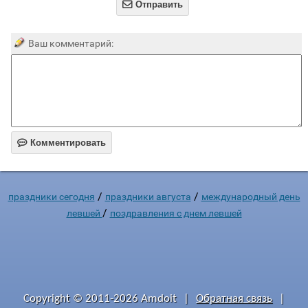

Отправить
Ваш комментарий:

Комментировать
/
/
праздники сегодня
праздники августа
международный день
/
левшей
поздравления с днем левшей
Copyright © 2011-2026 Amdoit
|
Обратная связь
|