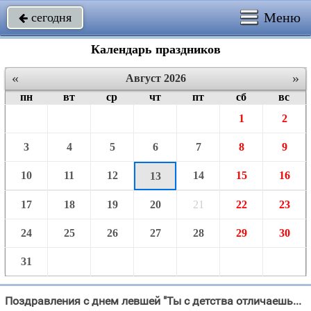
Меню
сегодня

Календарь праздников
«
»
Август 2026
пн
вт
ср
чт
пт
сб
вс
1
2
3
4
5
6
7
8
9
10
11
12
14
15
16
13
17
18
19
20
21
22
23
24
25
26
27
28
29
30
31
Поздравления с днем левшей "Ты с детства отличаешься всегда от всех, Но может в этом и заключается твой"