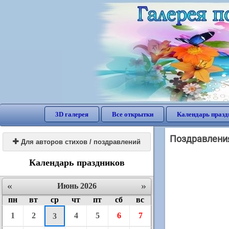
3D галерея
Все открытки
Календарь празд
Поздравления

Для авторов стихов / поздравлений
Календарь праздников
«
»
Июнь 2026
пн
вт
ср
чт
пт
сб
вс
1
2
4
5
6
7
3