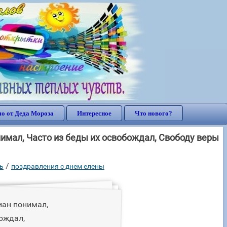
о от Деда Мороза
Интересное
Что нового?
имал, Часто из беды их освобождал, Свободу веры
/
ь
поздравления с днем елены
иан понимал,
ождал,