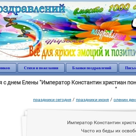
ников
Стихи и пожелания
Бланки поздравлений
Письм
 с днем Елены "Император Константин христиан пон
"
/
/
праздники сегодня
праздники июня
оленин ден
Император Константин христ
Часто из беды их освоб