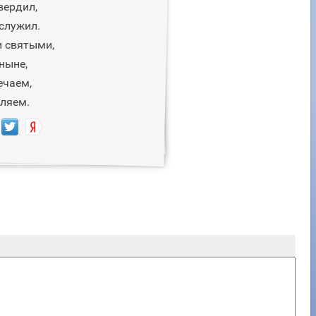
вердил,
служил.
и святыми,
ныне,
ечаем,
вляем.