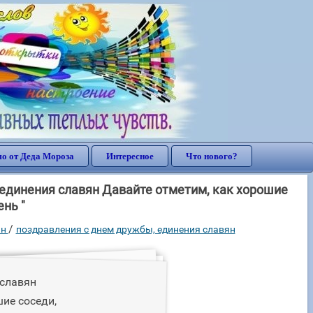
о от Деда Мороза
Интересное
Что нового?
единения славян Давайте отметим, как хорошие
ень "
/
ян
поздравления с днем дружбы, единения славян
 славян
ие соседи,