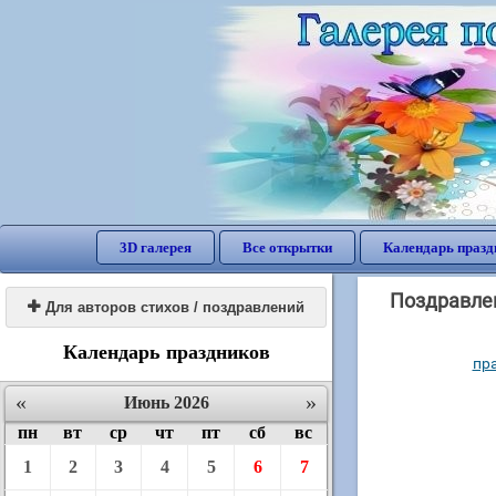
3D галерея
Все открытки
Календарь празд
Поздравлен

Для авторов стихов / поздравлений
Календарь праздников
пр
«
»
Июнь 2026
пн
вт
ср
чт
пт
сб
вс
1
2
3
4
5
6
7