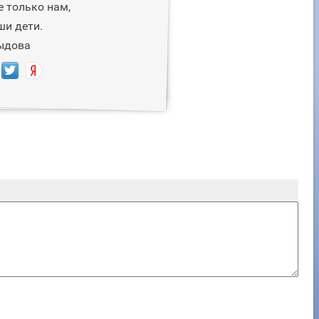
е только нам,
ши дети.
ыдова