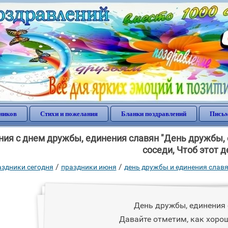
ников
Стихи и пожелания
Бланки поздравлений
Письм
ия с днем дружбы, единения славян "День дружбы, 
соседи, Чтоб этот д
/
/
аздники сегодня
праздники июня
день дружбы и единения слав
День дружбы, единения
Давайте отметим, как хорош