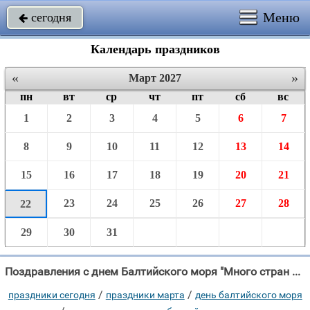
Меню
сегодня

Календарь праздников
«
»
Март 2027
пн
вт
ср
чт
пт
сб
вс
1
2
3
4
5
6
7
8
9
10
11
12
13
14
15
16
17
18
19
20
21
23
24
25
26
27
28
22
29
30
31
Поздравления с днем Балтийского моря "Много стран объединились Чтобы море защищать, Меж собой договорились, Что друг"
/
/
праздники сегодня
праздники марта
день балтийского моря