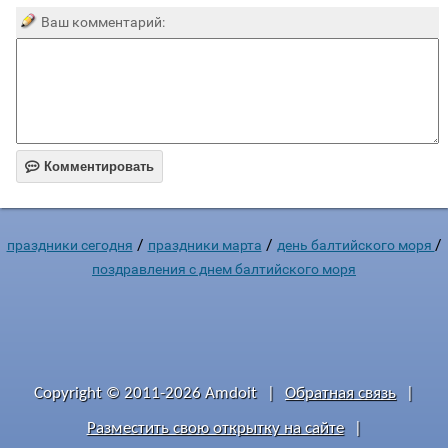
Ваш комментарий:

Комментировать
/
/
/
праздники сегодня
праздники марта
день балтийского моря
поздравления с днем балтийского моря
Copyright © 2011-2026 Amdoit
|
Обратная связь
|
Разместить свою открытку на сайте
|