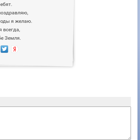
ебят.
поздравляю,
годы я желаю.
 всегда,
бе Земля.