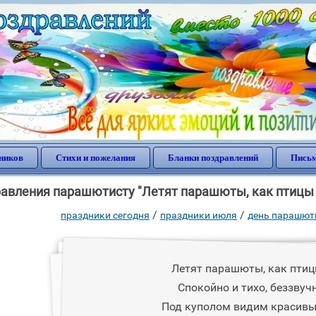
ников
Стихи и пожелания
Бланки поздравлений
Письм
авления парашютисту "Летят парашюты, как птицы по
/
/
праздники сегодня
праздники июля
день парашют
Летят парашюты, как птицы
Спокойно и тихо, беззвуч
Под куполом видим красивы