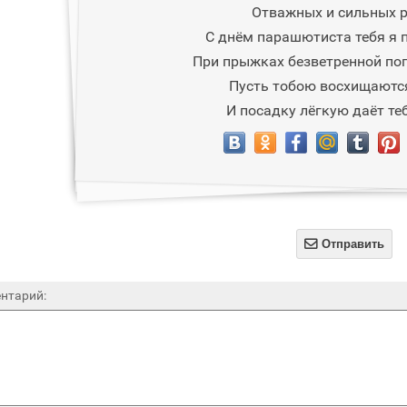
Отважных и сильных р
С днём парашютиста тебя я 
При прыжках безветренной по
Пусть тобою восхищаются
И посадку лёгкую даёт те

Отправить
нтарий: