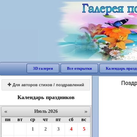
3D галерея
Все открытки
Календарь празд
Поздр

Для авторов стихов / поздравлений
Календарь праздников
«
»
Июль 2026
пн
вт
ср
чт
пт
сб
вс
1
2
3
4
5