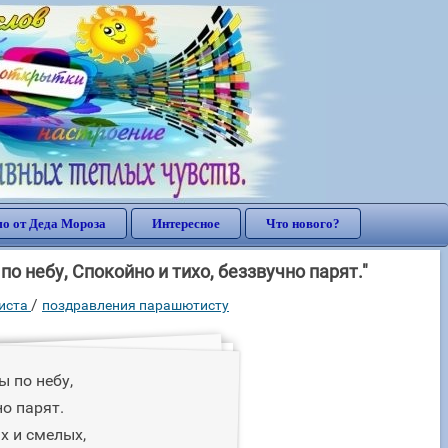
о от Деда Мороза
Интересное
Что нового?
 небу, Спокойно и тихо, беззвучно парят."
/
иста
поздравления парашютисту
 по небу,
но парят.
х и смелых,