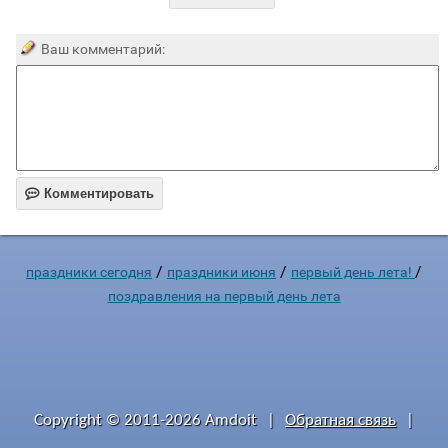
Ваш комментарий:

Комментировать
/
/
/
праздники сегодня
праздники июня
первый день лета!
поздравления на первый день лета
Copyright © 2011-2026 Amdoit
|
Обратная связь
|