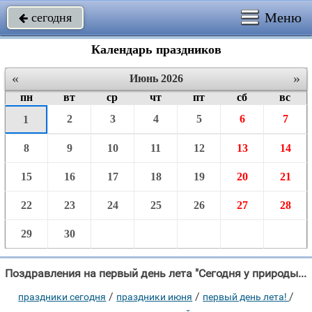
Меню
сегодня

Календарь праздников
«
»
Июнь 2026
пн
вт
ср
чт
пт
сб
вс
2
3
4
5
6
7
1
8
9
10
11
12
13
14
15
16
17
18
19
20
21
22
23
24
25
26
27
28
29
30
Поздравления на первый день лета "Сегодня у природы день рожденья, Звонким эхом раздаётся новость эта, До"
/
/
/
праздники сегодня
праздники июня
первый день лета!