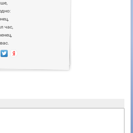
уше,
одно:
нец,
л час,
енец,
вас.