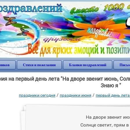
ников
Стихи и пожелания
Бланки поздравлений
Письм
ия на первый день лета "На дворе звенит июнь, Солн
Знаю я "
/
/
праздники сегодня
праздники июня
первый день лета
На дворе звенит ию
Солнце светит, прям в 