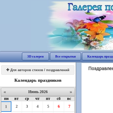
3D галерея
Все открытки
Календарь празд
Поздравлен

Для авторов стихов / поздравлений
Календарь праздников
«
»
Июнь 2026
пн
вт
ср
чт
пт
сб
вс
2
3
4
5
6
7
1