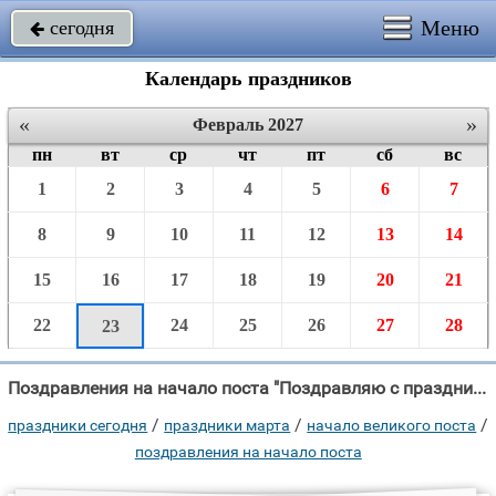
Меню
сегодня

Календарь праздников
«
»
Февраль 2027
пн
вт
ср
чт
пт
сб
вс
1
2
3
4
5
6
7
8
9
10
11
12
13
14
15
16
17
18
19
20
21
22
24
25
26
27
28
23
Поздравления на начало поста "Поздравляю с праздником Великого поста, Пусть восстанет радостью бессмертная"
/
/
/
праздники сегодня
праздники марта
начало великого поста
поздравления на начало поста