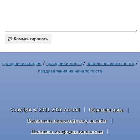

Комментировать
/
/
/
праздники сегодня
праздники марта
начало великого поста
поздравления на начало поста
Copyright © 2011-2026 Amdoit
|
Обратная связь
|
Разместить свою открытку на сайте
|
Политика конфиденциальности
|