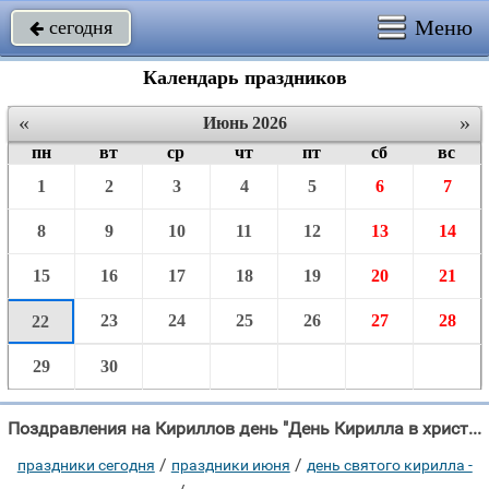
Меню
сегодня

Календарь праздников
«
»
Июнь 2026
пн
вт
ср
чт
пт
сб
вс
1
2
3
4
5
6
7
8
9
10
11
12
13
14
15
16
17
18
19
20
21
23
24
25
26
27
28
22
29
30
Поздравления на Кириллов день "День Кирилла в христианстве, Почитается с любовью, Надо Богу поклоняться, Даже"
/
/
праздники сегодня
праздники июня
день святого кирилла -