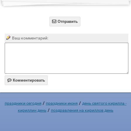

Отправить
Ваш комментарий:

Комментировать
/
/
праздники сегодня
праздники июня
день святого кирилла -
/
кириллин день
поздравления на кириллов день