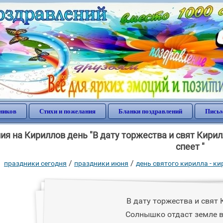
ников
Стихи и пожелания
Бланки поздравлений
Письм
я на Кириллов день "В дату торжества и свят Кири
спеет "
/
/
праздники сегодня
праздники июня
день святого кирилла - к
В дату торжества и свят 
Солнышко отдаст земле в