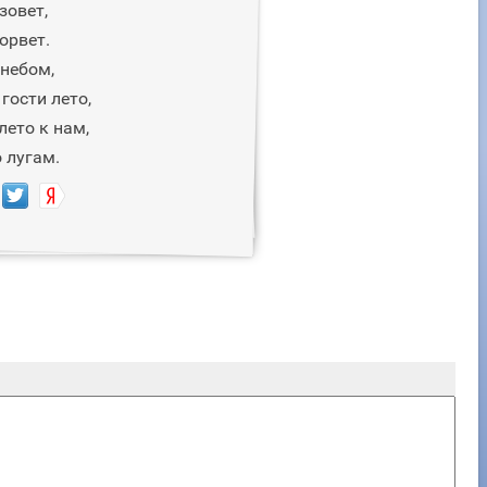
зовет,
орвет.
 небом,
гости лето,
лето к нам,
о лугам.