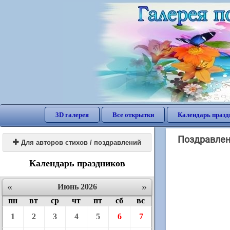
3D галерея
Все открытки
Календарь празд
Поздравлени

Для авторов стихов / поздравлений
Календарь праздников
«
»
Июнь 2026
пн
вт
ср
чт
пт
сб
вс
1
2
3
4
5
6
7