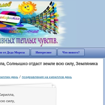
о от Деда Мороза
Интересное
Что нового?
лла, Солнышко отдаст земле всю силу, Земляника
/
ириллин день
поздравления на кириллов день
Кирилла,
сю силу,